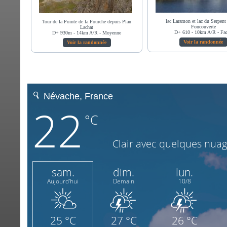
lac Laramon et lac du Serpent
Tour de la Pointe de la Fourche depuis Plan
Foncouverte
Lachat
D+ 610 - 10km A/R - Fac
D+ 930m - 14km A/R - Moyenne
Voir la randonnée
Voir la randonnée