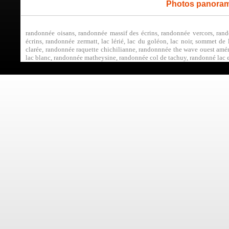
Photos panoram
randonnée oisans, randonnée massif des écrins, randonnée vercors, rand
écrins, randonnée zermatt, lac lérié, lac du goléon, lac noir, sommet de
clarée, randonnée raquette chichilianne, randonnnée the wave ouest amér
lac blanc, randonnée matheysine, randonnée col de tachuy, randonné lac et