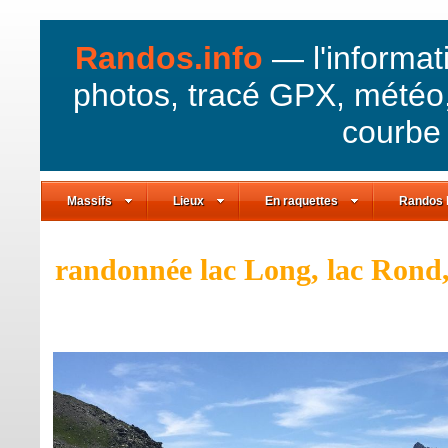
Randos.info
— l'informat
photos, tracé GPX, météo,
courbe 
Massifs
Lieux
En raquettes
Randos 
randonnée lac Long, lac Rond, 