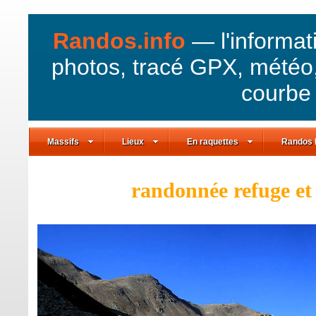
Randos.info
— l'informat
photos, tracé GPX, météo,
courbe 
Massifs
Lieux
En raquettes
Randos 
randonnée refuge et 