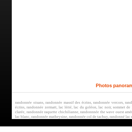
Photos panoram
randonnée oisans, randonnée massif des écrins, randonnée vercors, rand
écrins, randonnée zermatt, lac lérié, lac du goléon, lac noir, sommet de
clarée, randonnée raquette chichilianne, randonnnée the wave ouest amér
lac blanc, randonnée matheysine, randonnée col de tachuy, randonné lac et