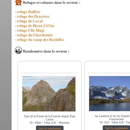
Refuges et cabanes dans le secteur :
- refuge Buffère
- refuge des Drayères
- refuge de Laval
- refuge de Ricou 2115m
- refuge I Re Magi
- refuge du Chardonnet
- refuge du camp des Rochilles
Randonnées dans le secteur :
lac Laramon et lac du Serpent
Tour de la Pointe de la Fourche depuis Plan
Foncouverte
Lachat
D+ 610 - 10km A/R - Fac
D+ 930m - 14km A/R - Moyenne
Voir la randonnée
Voir la randonnée