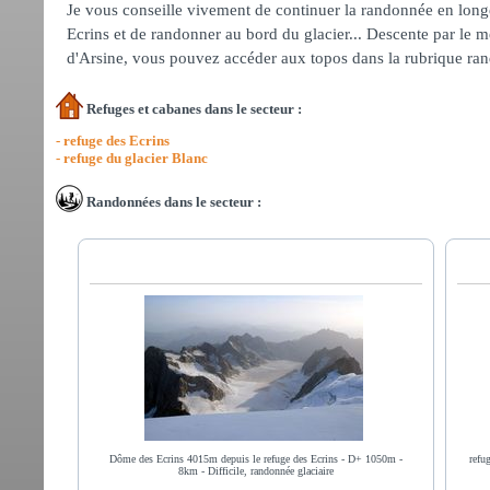
Je vous conseille vivement de continuer la randonnée en longea
Ecrins et de randonner au bord du glacier... Descente par le mê
d'Arsine, vous pouvez accéder aux topos dans la rubrique ran
Refuges et cabanes dans le secteur :
- refuge des Ecrins
- refuge du glacier Blanc
Randonnées dans le secteur :
Dôme des Ecrins 4015m depuis le refuge des Ecrins - D+ 1050m -
refu
8km - Difficile, randonnée glaciaire