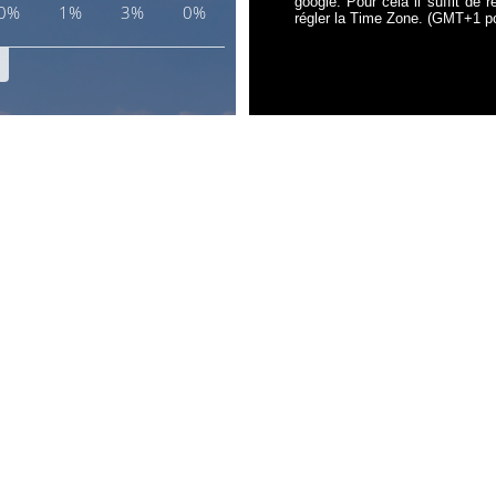
google. Pour cela il suffit de r
régler la Time Zone. (GMT+1 po