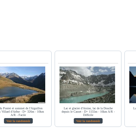
du Pontet et sommet de l'Aiguillon
Lac et glacier d'Arsine, lac de la Douche
La
s Villard d'Arêne - D+ 326m - 10km
depuis le Casset - D+ 1155m - 16km A/R -
A/R - Facile
Difficile
Voir la randonnée
Voir la randonnée