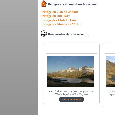
Refuges et cabanes dans le secteur :
- refuge du Goléon 2465m
- refuge du Rift-Tort
- refuge des Clots 1515m
- refuge les Mouteres 2251m
Randonnées dans le secteur :
Lac Lérié, lac Noir, plateau d'Emparis - D+
Lac 
750m - 14,4 km A/R - Moyenne
depui
Voir la randonnée