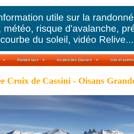
information utile sur la randonn
, météo, risque d'avalanche, pr
courbe du soleil, vidéo Relive...
Randos lacs
Au pied des Glaciers
cols et somm
 Croix de Cassini - Oisans Grand