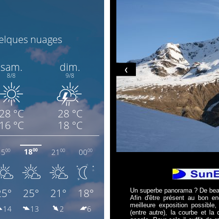
❮
Un superbe panorama ? De beau
Afin d'être présent au bon en
meilleure exposition possible
(entre autre), la courbe et la