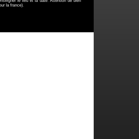
enseigner le lieu et la date. Attention de bien
ur la france).