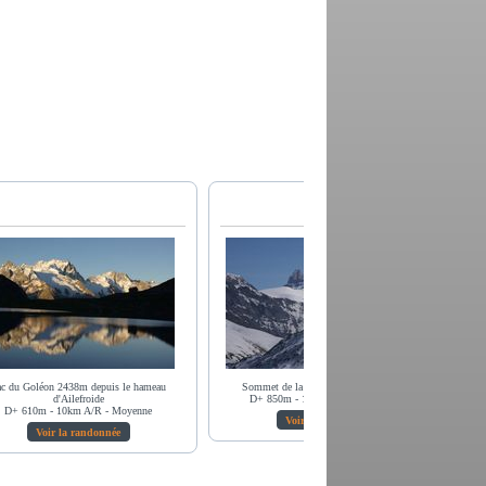
c du Goléon 2438m depuis le hameau
Sommet de la Croix de Cassini 2373m
d'Ailefroide
D+ 850m - 11,3km A/R - Moyenne
D+ 610m - 10km A/R - Moyenne
Voir la randonnée
Voir la randonnée