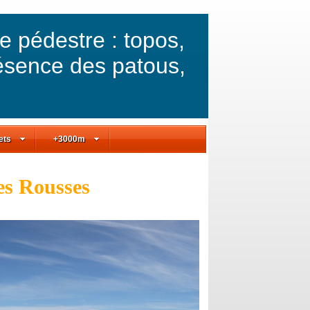
ée pédestre : topos,
ésence des patous,
ets
+3000m
es Rousses