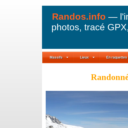
Randos.info
— l'
photos, tracé GPX
Massifs
Lieux
En raquettes
Randonnée